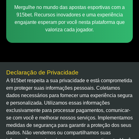
Mergulhe no mundo das apostas esportivas com a
915bet. Recursos inovadores e uma experiência
engajante esperam por você nesta plataforma que
valoriza cada jogador.
Declaração de Privacidade
A 915bet respeita a sua privacidade e está comprometida
em proteger suas informações pessoais. Coletamos
dados necessários para fornecer uma experiência segura
e personalizada. Utilizamos essas informações
exclusivamente para processar pagamentos, comunicar-
se com você e melhorar nossos serviços. Implementamos
medidas de segurança para garantir a proteção dos seus
dados. Não vendemos ou compartilhamos suas