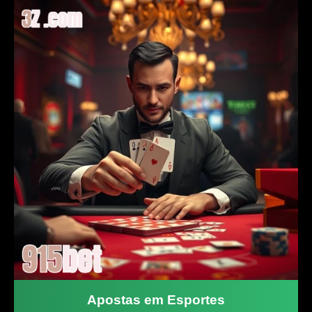
Apostas em Esportes