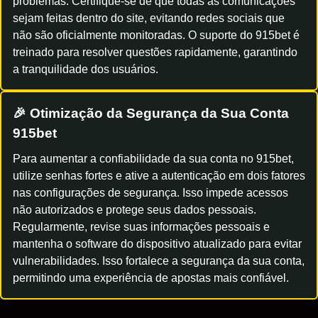
problemas. Certifique-se de que todas as comunicações
sejam feitas dentro do site, evitando redes sociais que
não são oficialmente monitoradas. O suporte do 915bet é
treinado para resolver questões rapidamente, garantindo
a tranquilidade dos usuários.
🎉 Otimização da Segurança da Sua Conta
915bet
Para aumentar a confiabilidade da sua conta no 915bet,
utilize senhas fortes e ative a autenticação em dois fatores
nas configurações de segurança. Isso impede acessos
não autorizados e protege seus dados pessoais.
Regularmente, revise suas informações pessoais e
mantenha o software do dispositivo atualizado para evitar
vulnerabilidades. Isso fortalece a segurança da sua conta,
permitindo uma experiência de apostas mais confiável.