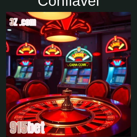
Confiável